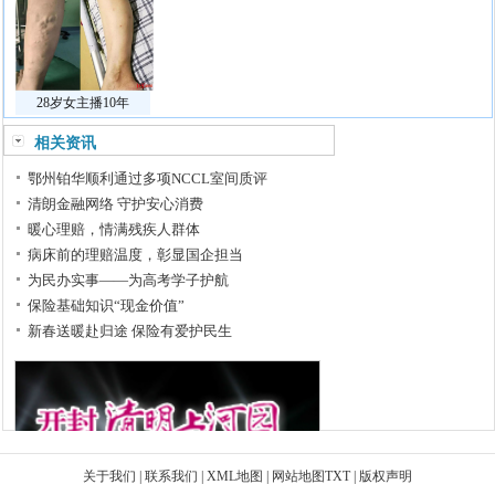
28岁女主播10年
相关资讯
鄂州铂华顺利通过多项NCCL室间质评
清朗金融网络 守护安心消费
暖心理赔，情满残疾人群体
病床前的理赔温度，彰显国企担当
为民办实事——为高考学子护航
保险基础知识“现金价值”
新春送暖赴归途 保险有爱护民生
关于我们
|
联系我们
|
XML地图
|
网站地图
TXT
|
版权声明