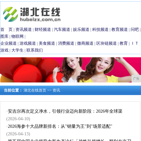
首 页
|
资讯频道
|
财经频道
|
汽车频道
|
娱乐频道
|
科技频道
|
教育频道
|
问吧
|
图库
|
物联网
|
企业频道
|
游戏频道
|
美食频道
|
消费频道
|
微商频道
|
区块链频道
|
教育
|
ＩＴ
游戏
|
大学生
|
联系我们
广告
当前位置：
湖北在线首页
>>
资讯
·
安吉尔再次定义净水，引领行业迈向新阶段：2026年全球渠
(2026-04-10)
·
2026海参十大品牌新排名：从"销量为王"到"场景适配"
(2026-04-13)