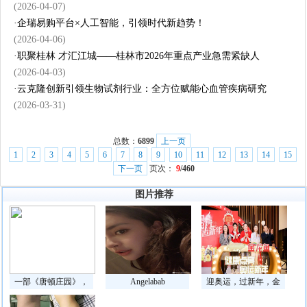
(2026-04-07)
·
企瑞易购平台×人工智能，引领时代新趋势！
(2026-04-06)
·
职聚桂林 才汇江城——桂林市2026年重点产业急需紧缺人
(2026-04-03)
·
云克隆创新引领生物试剂行业：全方位赋能心血管疾病研究
(2026-03-31)
总数：
6899
上一页
1
2
3
4
5
6
7
8
9
10
11
12
13
14
15
下一页
页次：
9
/460
图片推荐
一部《唐顿庄园》，
Angelabab
迎奥运，过新年，金