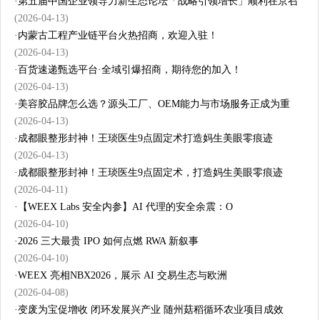
·
第五届中国企业领导力新生态论坛「战略引领增长」顺利在京召
(2026-04-13)
·
内蒙古工程产业链平台火热招商，欢迎入驻！
(2026-04-13)
·
百货速递甄选平台·全域引爆招商，期待您的加入！
(2026-04-13)
·
美容胶品牌怎么选？源头工厂、OEM能力与市场服务正成为重
(2026-04-13)
·
成都眼整形封神！王琰医生9点固定术打造妈生美眼零痕迹
(2026-04-13)
·
成都眼整形封神！王琰医生9点固定术，打造妈生美眼零痕迹
(2026-04-11)
·
【WEEX Labs 安全内参】AI 代理的安全余震：O
(2026-04-10)
·
2026 三大最贵 IPO 如何点燃 RWA 新叙事
(2026-04-10)
·
WEEX 亮相NBX2026，展示 AI 交易生态与欧洲
(2026-04-08)
·
变废为宝促增收 闭环发展兴产业 随州菇稻循环农业项目成效