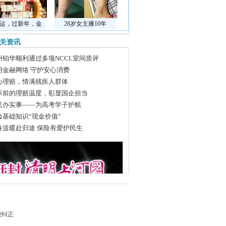
运，过新年，金
28岁女主播10年
关资讯
州铂华顺利通过多项NCCL室间质评
朗金融网络 守护安心消费
心理赔，情满残疾人群体
床前的理赔温度，彰显国企担当
民办实事——为高考学子护航
险基础知识“现金价值”
春送暖赴归途 保险有爱护民生
迎纠正