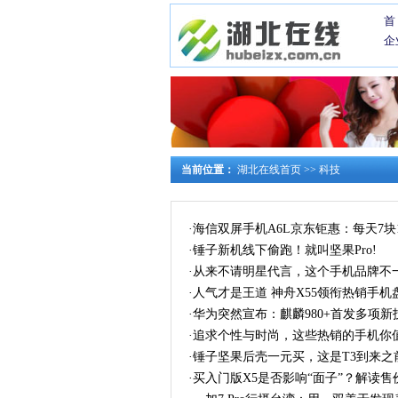
首
企
当前位置：
湖北在线首页
>>
科技
·
海信双屏手机A6L京东钜惠：每天7
·
锤子新机线下偷跑！就叫坚果Pro!
·
从来不请明星代言，这个手机品牌不一
·
人气才是王道 神舟X55领衔热销手机
·
华为突然宣布：麒麟980+首发多项
·
追求个性与时尚，这些热销的手机你值
·
锤子坚果后壳一元买，这是T3到来之
·
买入门版X5是否影响“面子”？解读售