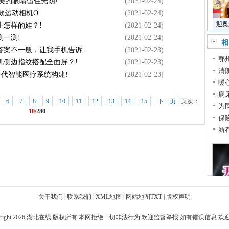
现美的眼睛留住光阴!
(2021-02-24)
首款运动相机O
(2021-02-24)
迎奥
能生怎样的娃？!
(2021-02-24)
一测!
(2021-02-24)
相
答案不一般，让我手机告诉
(2021-02-23)
鄂
机侧边指纹搭配全面屏？!
(2021-02-23)
清
一代智能医疗系统构建!
(2021-02-23)
暖
病
6
7
8
9
10
11
12
13
14
15
下一页
页次：
为
10
/280
保
新
关于我们
|
联系我们
|
XML地图
|
网站地图
TXT
|
版权声明
right 2026
湖北在线
版权所有 本网拒绝一切非法行为 欢迎监督举报 如有错误信息 欢