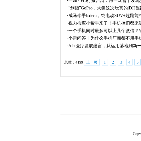
·
一加7 Pro行摄台湾：用一双善于发
·
“剑指”GoPro，大疆这次玩真的|DJI
·
威马牵手Isdera，纯电动SUV+超跑
·
视力检查小帮手来了！手机控们都来测
·
一个手机同时最多可以上几个微信？
·
小雷问答丨为什么手机厂商都不用手
·
AI+医疗发展建言，从运用落地到新
总数：
4199
上一页
1
2
3
4
5
Copy