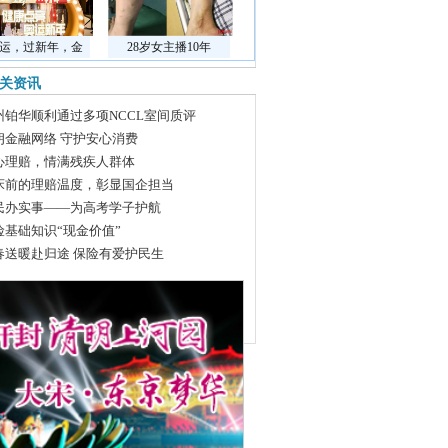
运，过新年，金
28岁女主播10年
关资讯
州铂华顺利通过多项NCCL室间质评
朗金融网络 守护安心消费
心理赔，情满残疾人群体
床前的理赔温度，彰显国企担当
民办实事——为高考学子护航
险基础知识“现金价值”
春送暖赴归途 保险有爱护民生