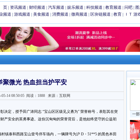
 页
|
资讯频道
|
财经频道
|
汽车频道
|
娱乐频道
|
科技频道
|
教育频道
|
问吧
|
图
业频道
|
游戏频道
|
美食频道
|
消费频道
|
微商频道
|
区块链频道
|
教育
|
ＩＴ
游
举聚微光 热血担当护平安
5-14 08:50:05
阅读：1888
来源：互联网
彰决定，授予田广涛同志 “宝山区区级见义勇为” 荣誉称号，表彰其在突
一部
命财产安全的英勇事迹。这份沉甸甸的荣誉背后，是他始终坚守的公益初
分许，宝山区顾村镇泰和西路宝山壹号停车场内，一辆牌号为沪 D・51**5 的黑色本田