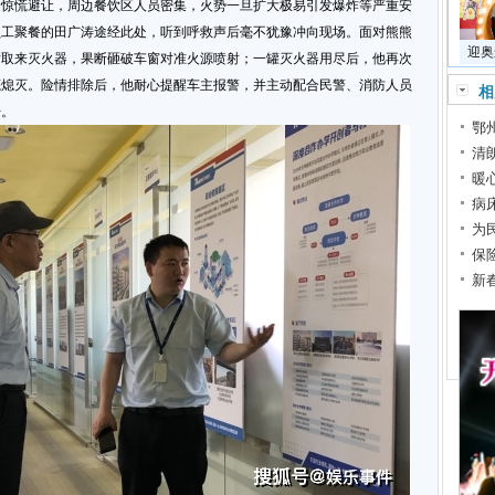
众惊慌避让，周边餐饮区人员密集，火势一旦扩大极易引发爆炸等严重安
员工聚餐的田广涛途经此处，听到呼救声后毫不犹豫冲向现场。面对熊熊
迎奥
厅取来灭火器，果断砸破车窗对准火源喷射；一罐灭火器用尽后，他再次
底熄灭。险情排除后，他耐心提醒车主报警，并主动配合民警、消防人员
相
开。
鄂
清
暖
病
为
保
新