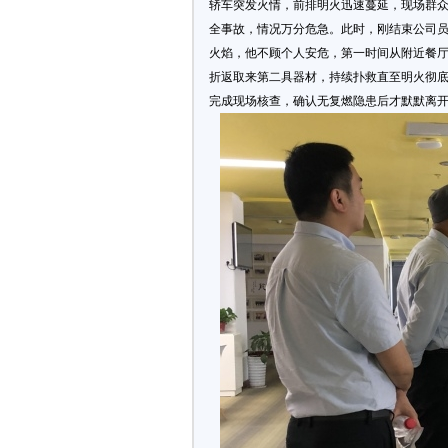
轿车突发火情，前排明火迅速蔓延，现场群
全事故，情况万分危急。此时，刚结束公司
火焰，他不顾个人安危，第一时间从附近餐
折返取来第二具器材，持续扑救直至明火彻
完成现场核查，确认无复燃隐患后才默默离