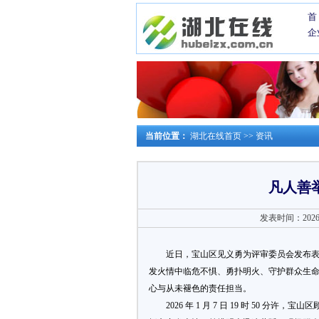
首
企
当前位置：
湖北在线首页
>>
资讯
凡人善
发表时间：2026-0
近日，宝山区见义勇为评审委员会发布表
发火情中临危不惧、勇扑明火、守护群众生
心与从未褪色的责任担当。
2026 年 1 月 7 日 19 时 50 