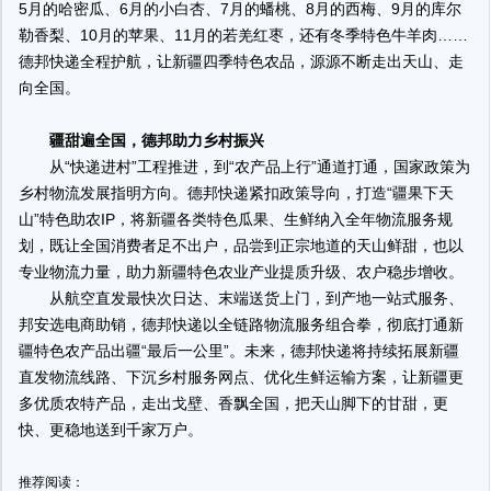
5月的哈密瓜、6月的小白杏、7月的蟠桃、8月的西梅、9月的库尔
勒香梨、10月的苹果、11月的若羌红枣，还有冬季特色牛羊肉……
德邦快递全程护航，让新疆四季特色农品，源源不断走出天山、走
向全国。
疆甜遍全国，德邦助力乡村振兴
从“快递进村”工程推进，到“农产品上行”通道打通，国家政策为
乡村物流发展指
明方向。德邦快递紧扣政策导向，打造“疆果下天
山”特色助农IP，将新疆各类特色瓜果、生鲜纳入全年物流服务规
划，既让全国消费者足不出户，品尝到正宗地道的天山鲜甜，也以
专业物流力量，助力新疆特色农业产业提质升级、农户稳步增收。
从航空直发最快次日达、末端送货上门，到产地一站式服务、
邦安选电商助销，德邦快递以全链路物流服务组合拳，彻底打通新
疆特色农产品出疆“最后一公里”。未来，德邦快递将持续拓展新疆
直发物流线路、下沉乡村服务网点、优化生鲜运输方案，让新疆更
多优质农特产品，走出戈壁、香飘全国，把天山脚下的甘甜，更
快、更稳地送到千家万户。
推荐阅读：