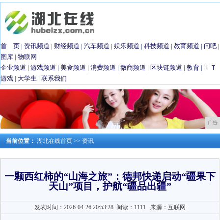
首 页
|
资讯频道
|
财经频道
|
汽车频道
|
娱乐频道
|
科技频道
|
教育频道
|
问吧
|
图库
|
物联网
|
企业频道
|
游戏频道
|
美食频道
|
消费频道
|
微商频道
|
区块链频道
|
教育
|
ＩＴ
游戏
|
大学生
|
联系我们
广告
当前位置：
湖北在线首页
>>
资讯
一颗西红柿的“山海之旅”：德邦快递启动“疆果下
天山”项目，护航“疆品出疆”
发表时间：2026-04-26 20:53:28
阅读：1111
来源：互联网