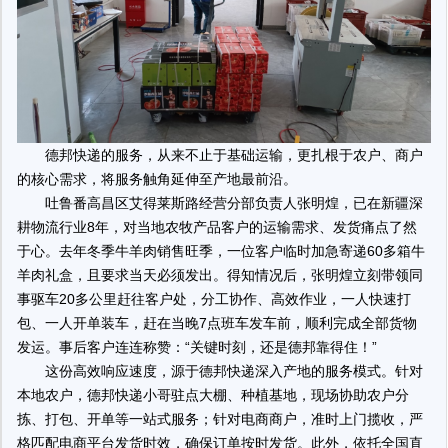
德邦快递的服务，从来不止于基础运输，更扎根于农户、商户
的核心需求，将服务触角延伸至产地最前沿。
吐鲁番高昌区艾得莱斯路经营分部负责人张明煌，已在新疆深
耕物流行业8年，对当地农牧产品客户的运输需求、发货痛点了然
于心。去年冬季牛羊肉销售旺季，一位客户临时加急寄递60多箱牛
羊肉礼盒，且要求当天必须发出。得知情况后，张明煌立刻带领同
事驱车20多公里赶往客户处，分工协作、高效作业，一人快速打
包、一人开单装车，赶在当晚7点班车发车前，顺利完成全部货物
发运。事后客户连连称赞：“关键时刻，还是德邦靠得住！”
这份高效响应速度，源于德邦快递深入产地的服务模式。针对
本地农户，德邦快递小哥驻点大棚、种植基地，现场协助农户分
拣、打包、开单等一站式服务；针对电商商户，准时上门揽收，严
格匹配电商平台发货时效，确保订单按时发货。此外，依托全国直