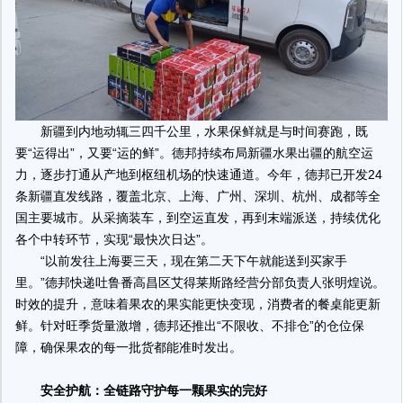
新疆到内地动辄三四千公里，水果保鲜就是与时间赛跑，既
要“运得出”，又要“运的鲜”。德邦持续布局新疆水果出疆的航空运
力，逐步打通从产地到枢纽机场的快速通道。今年，德邦已开发24
条新疆直发线路，覆盖北京、上海、广州、深圳、杭州、成都等全
国主要城市。从采摘装车，到空运直发，再到末端派送，持续优化
各个中转环节，实现“最快次日达”。
“以前发往上海要三天，现在第二天下午就能送到买家手
里。”德邦快递吐鲁番高昌区艾得莱斯路经营分部负责人张明煌说。
时效的提升，意味着果农的果实能更快变现，消费者的餐桌能更新
鲜。针对旺季货量激增，德邦还推出“不限收、不排仓”的仓位保
障，确保果农的每一批货都能准时发出。
安全护航：全链路守护每一颗果实的完好