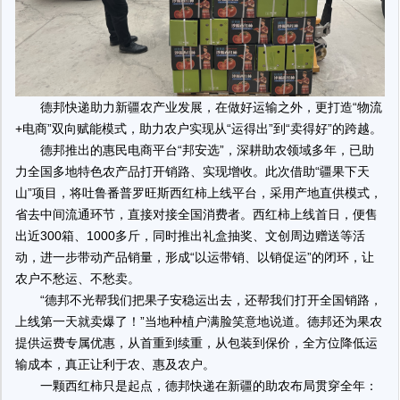
德邦快递助力新疆农产业发展，在做好运输之外，更打造“物流
+电商”双向赋能模式，助力农户实现从“运得出”到“卖得好”的跨越。
德邦推出的惠民电商平台“邦安选”，深耕助农领域多年，已助
力全国多地特色农产品打开销路、实现增收。此次借助“疆果下天
山”项目，将吐鲁番普罗旺斯西红柿上线平台，采用产地直供模式，
省去中间流通环节，直接对接全国消费者。西红柿上线首日，便售
出近300箱、1000多斤，同时推出礼盒抽奖、文创周边赠送等活
动，进一步带动产品销量，形成“以运带销、以销促运”的闭环，让
农户不愁运、不愁卖。
“德邦不光帮我们把果子安稳运出去，还帮我们打开全国销路，
上线第一天就卖爆了！”当地种植户满脸笑意地说道。德邦还为果农
提供运费专属优惠，从首重到续重，从包装到保价，全方位降低运
输成本，真正让利于农、惠及农户。
一颗西红柿只是起点，德邦快递在新疆的助农布局贯穿全年：