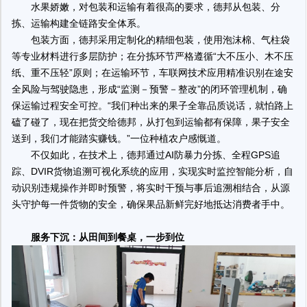
水果娇嫩，对包装和运输有着很高的要求，德邦从包装、分
拣、运输构建全链路安全体系。
包装方面，德邦采用定制化的精细包装，使用泡沫棉、气柱袋
等专业材料进行多层防护；在分拣环节严格遵循“大不压小、木不压
纸、重不压轻”原则；在运输环节，车联网技术应用精准识别在途安
全风险与驾驶隐患，形成“监测－预警－整改”的闭环管理机制，确
保运输过程安全可控。“我们种出来的果子全靠品质说话，就怕路上
磕了碰了，现在把货交给德邦，从打包到运输都有保障，果子安全
送到，我们才能踏实赚钱。”一位种植农户感慨道。
不仅如此，在技术上，德邦通过AI防暴力分拣、全程GPS追
踪、DVIR货物追溯可视化系统的应用，实现实时监控智能分析，自
动识别违规操作并即时预警，将实时干预与事后追溯相结合，从源
头守护每一件货物的安全，确保果品新鲜完好地抵达消费者手中。
服务下沉：从田间到餐桌，一步到位