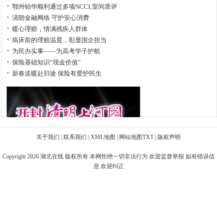
鄂州铂华顺利通过多项NCCL室间质评
清朗金融网络 守护安心消费
暖心理赔，情满残疾人群体
病床前的理赔温度，彰显国企担当
为民办实事——为高考学子护航
保险基础知识“现金价值”
新春送暖赴归途 保险有爱护民生
关于我们
|
联系我们
|
XML地图
|
网站地图
TXT
|
版权声明
Copyright 2026
湖北在线
版权所有 本网拒绝一切非法行为 欢迎监督举报 如有错误信
息 欢迎纠正