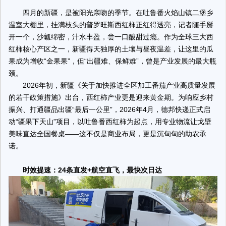
四月的新疆，是被阳光亲吻的季节。在吐鲁番火焰山镇二堡乡
温室大棚里，挂满枝头的普罗旺斯西红柿正红得透亮，记者随手掰
开一个，沙瓤绵密，汁水丰盈，尝一口酸甜过瘾。作为全球三大西
红柿核心产区之一，新疆得天独厚的土壤与昼夜温差，让这里的瓜
果成为增收“金果果”，但“出疆难、保鲜难”，曾是产业发展的最大瓶
颈。
2026年初，新疆《关于加快推进全区加工番茄产业高质量发展
的若干政策措施》出台，西红柿产业更是迎来黄金期。为响应乡村
振兴、打通疆品出疆“最后一公里”，2026年4月，德邦快递正式启
动“疆果下天山”项目，以吐鲁番西红柿为起点，用专业物流让戈壁
美味直达全国餐桌——这不仅是商业布局，更是沉甸甸的助农承
诺。
时效提速：24条直发+航空直飞，最快次日达