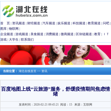
首 页
|
资讯频道
|
财经频道
|
汽车频道
|
娱乐频道
|
科技频道
|
教育频道
|
问吧
|
图库
|
物联网
|
企业频道
|
游戏频道
|
美食频道
|
消费频道
|
微商频道
|
区块链频道
|
教育
|
ＩＴ
游戏
|
大学生
|
联系我们
广告
当前位置：
湖北在线首页
>>
资讯
百度地图上线“云旅游”服务，舒缓疫情期间焦虑情
绪
发表时间：2020-02-21 09:45:21
阅读：15
来源：互联网