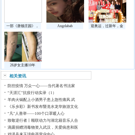
一部《唐顿庄园》，
Angelabab
迎奥运，过新年，金
28岁女主播10年
相关资讯
防控疫情 万众一心——当代著名书法家
“天涯汇”抗疫行动实录（1）
羊肉火锅配上小酒男子患上急性痛风 武
《乐乡彩》新书发布暨洈水龙华旅游文化
“凡”人善举——100个口罩暖人心
致敬逆行者丨顺联动力与湖北籍音乐人合
滴露捐赠消毒物资入武汉，关爱病患和医
鸡泽县来玉琲电器营业中心