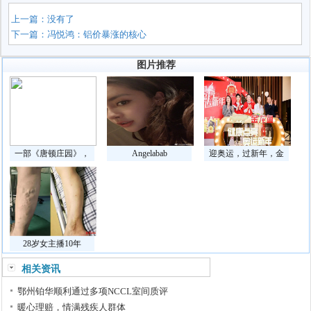
上一篇：没有了
下一篇：
冯悦鸿：铝价暴涨的核心
图片推荐
一部《唐顿庄园》，
Angelabab
迎奥运，过新年，金
28岁女主播10年
相关资讯
鄂州铂华顺利通过多项NCCL室间质评
暖心理赔，情满残疾人群体