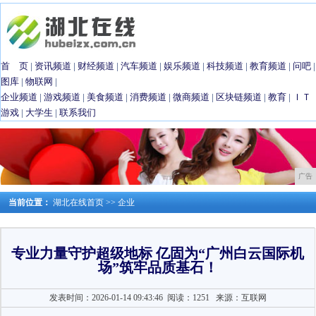
首 页
|
资讯频道
|
财经频道
|
汽车频道
|
娱乐频道
|
科技频道
|
教育频道
|
问吧
|
图库
|
物联网
|
企业频道
|
游戏频道
|
美食频道
|
消费频道
|
微商频道
|
区块链频道
|
教育
|
ＩＴ
游戏
|
大学生
|
联系我们
广告
当前位置：
湖北在线首页
>>
企业
专业力量守护超级地标 亿固为“广州白云国际机
场”筑牢品质基石！
发表时间：2026-01-14 09:43:46
阅读：1251
来源：互联网