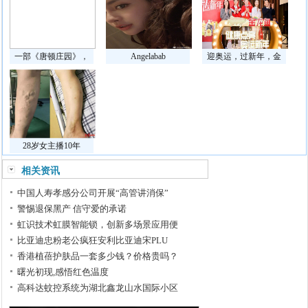
一部《唐顿庄园》，
Angelabab
迎奥运，过新年，金
28岁女主播10年
相关资讯
中国人寿孝感分公司开展“高管讲消保”
警惕退保黑产 信守爱的承诺
虹识技术虹膜智能锁，创新多场景应用便
比亚迪忠粉老公疯狂安利比亚迪宋PLU
香港植蓓护肤品一套多少钱？价格贵吗？
曙光初现,感悟红色温度
高科达蚊控系统为湖北鑫龙山水国际小区