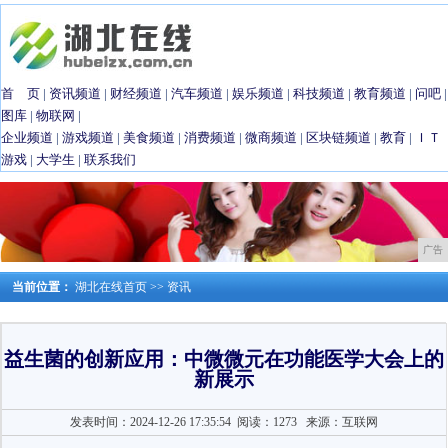
首 页
|
资讯频道
|
财经频道
|
汽车频道
|
娱乐频道
|
科技频道
|
教育频道
|
问吧
|
图库
|
物联网
|
企业频道
|
游戏频道
|
美食频道
|
消费频道
|
微商频道
|
区块链频道
|
教育
|
ＩＴ
游戏
|
大学生
|
联系我们
广告
当前位置：
湖北在线首页
>>
资讯
益生菌的创新应用：中微微元在功能医学大会上的
新展示
发表时间：2024-12-26 17:35:54
阅读：1273
来源：互联网