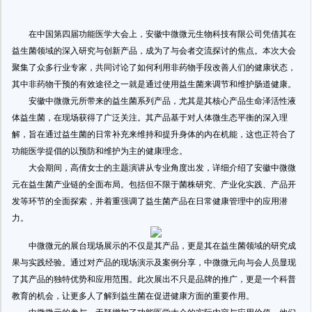
在中国第四届功能医学大会上，安徽中微微元生物科技有限公司凭借其在
益生菌领域的深入研究与创新产品，成为了与会者交流探讨的焦点。本次大会
聚集了众多行业专家，共同讨论了如何利用非药物手段改善人们的健康状态，
其中非药物干预的有效途径之一就是通过使用益生菌来调节和维护肠道健康。
安徽中微微元所带来的益生菌系列产品，尤其是其核心产品生命泽活性液
体益生菌，在现场获得了广泛关注。其产品基于对人体微生态平衡的深入理
解，旨在通过益生菌的日常补充来维持和提升身体的内在机能，这也正符合了
功能医学提倡的以预防和维护为主的健康理念。
大会期间，高倩女士的主题演讲从专业角度出发，详细介绍了安徽中微微
元在益生菌产业链的全面布局。包括但不限于菌株研究、产业化实践、产品开
发等环节的全面探索，并着重强调了益生菌产品在日常健康管理中的应用潜
力。
中微微元的展台现场展示的不仅是其产品，更是其在益生菌领域的研究成
果与实践经验。通过对产品的现场演示及案例分享，中微微元向与会人员显现
了其产品的独特优势和应用范围。此次展出不只是品牌的推广，更是一个科普
教育的机会，让更多人了解到益生菌在促进健康方面的重要作用。