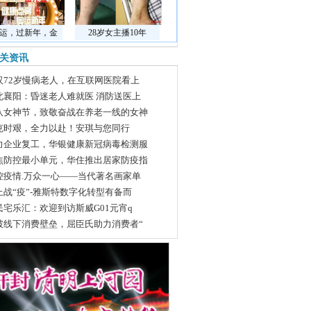
运，过新年，金
28岁女主播10年
关资讯
汉72岁慢病老人，在互联网医院看上
北襄阳：昏迷老人难就医 消防送医上
八女神节，致敬奋战在养老一线的女神
克时艰，全力以赴！安琪与您同行
力企业复工，华银健康新冠病毒检测服
焦防控最小单元，华住推出居家防疫指
控疫情.万众一心——当代著名画家单
上战“疫”-雅斯特数字化转型有备而
民宅乐汇：欢迎到访斯威G01元宵q
破线下消费壁垒，屈臣氏助力消费者“