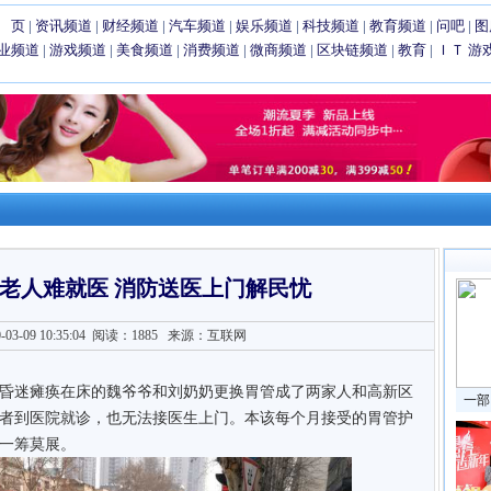
 页
|
资讯频道
|
财经频道
|
汽车频道
|
娱乐频道
|
科技频道
|
教育频道
|
问吧
|
图
业频道
|
游戏频道
|
美食频道
|
消费频道
|
微商频道
|
区块链频道
|
教育
|
ＩＴ
游
老人难就医 消防送医上门解民忧
3-09 10:35:04
阅读：1885
来源：互联网
昏迷瘫痪在床的魏爷爷和刘奶奶更换胃管成了两家人和高新区
一部
者到医院就诊，也无法接医生上门。本该每个月接受的胃管护
一筹莫展。