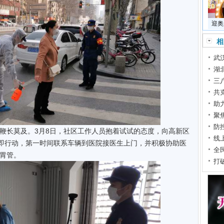
迎奥
相
武
湖
三
共
助
聚
防
鞭长莫及。3月8日，社区工作人员抱着试试的态度，向高新区
线
立即行动，第一时间联系车辆到医院接医生上门，并积极协助医
全
胃管。
打