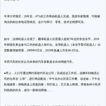
牛津大学预言：20年后，47%的工作将由机器人完成。美国专家预测，可能被
淘汰的岗位有电话营销员、会计与审计、零售、技术文档撰写员。
如今，法律机器人出现了，翻译机器人比普通人提前7年达到专业水平。2018
年韩国冬奥会参与工作的机器人有85台。全球机器人（未含手臂式机器人）出
货数量增速明显，2009年6万台，2019年急遽上升至48.4万台。
丰田汽车的社长认为未来的汽车多数是全自动驾驶汽车。
●早上，人们可通过网约系统约车去公司；完成送达工作后，这辆车到物流公
司的仓库去“上班”，进行商品配送；中午去办公区卖工作餐、送盒饭；下午去
机场接客；傍晚再送上班族回家；华灯初上，它又装上啤酒，带着各种小吃开
到热闹的街头，成为一家移动商铺……