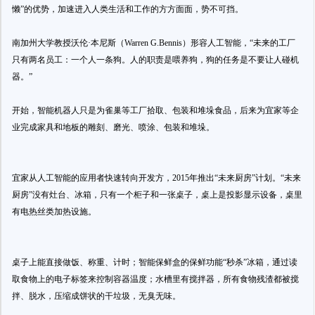
懒”的优势，加速进入人类生活和工作的方方面面，势不可挡。
南加州大学教授沃伦·本尼斯（Warren G.Bennis）形容人工智能，“未来的工厂
只有两名员工：一个人一条狗。人的职责是喂养狗，狗的任务是不要让人碰机
器。”
开始，智能机器人只是为雀巢等工厂拾取、包装和堆垛食品，后来为宜家等企
业完成家具和地板的雕刻、磨光、喷涂、包装和堆垛。
宜家从人工智能的应用者快速转向开发方，2015年推出“未来厨房”计划。“未来
厨房”没有灶台、冰箱，只有一个柜子和一张桌子，桌上是投影显示设备，桌里
有电热丝类加热设施。
桌子上能直接做饭、称重、计时；智能保鲜盒的保鲜功能“秒杀”冰箱，通过读
取食物上的电子标签来控制容器温度；水槽里有搅拌器，所有食物残渣都被搅
拌、脱水，压缩成饼状的干垃圾，无臭无味。