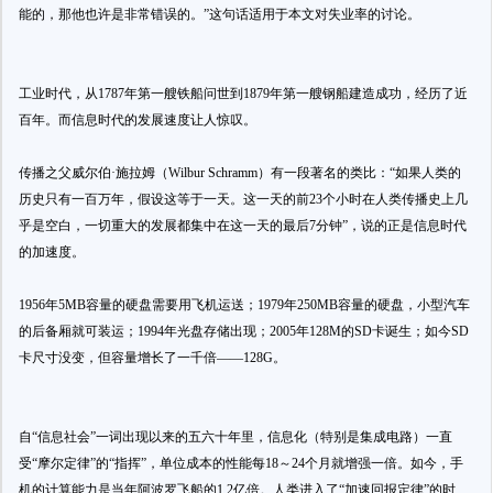
能的，那他也许是非常错误的。”这句话适用于本文对失业率的讨论。
工业时代，从1787年第一艘铁船问世到1879年第一艘钢船建造成功，经历了近
百年。而信息时代的发展速度让人惊叹。
传播之父威尔伯·施拉姆（Wilbur Schramm）有一段著名的类比：“如果人类的
历史只有一百万年，假设这等于一天。这一天的前23个小时在人类传播史上几
乎是空白，一切重大的发展都集中在这一天的最后7分钟”，说的正是信息时代
的加速度。
1956年5MB容量的硬盘需要用飞机运送；1979年250MB容量的硬盘，小型汽车
的后备厢就可装运；1994年光盘存储出现；2005年128M的SD卡诞生；如今SD
卡尺寸没变，但容量增长了一千倍——128G。
自“信息社会”一词出现以来的五六十年里，信息化（特别是集成电路）一直
受“摩尔定律”的“指挥”，单位成本的性能每18～24个月就增强一倍。如今，手
机的计算能力是当年阿波罗飞船的1.2亿倍。人类进入了“加速回报定律”的时