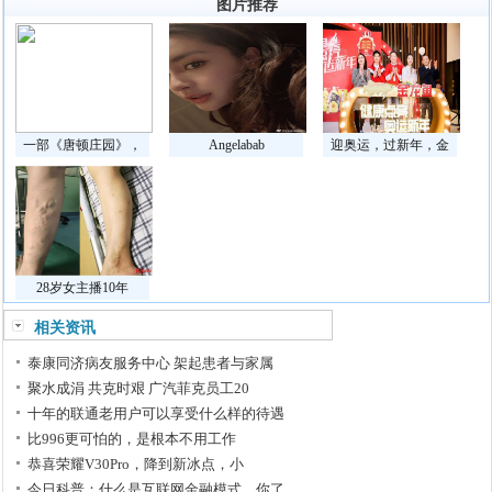
图片推荐
一部《唐顿庄园》，
Angelabab
迎奥运，过新年，金
28岁女主播10年
相关资讯
泰康同济病友服务中心 架起患者与家属
聚水成涓 共克时艰 广汽菲克员工20
十年的联通老用户可以享受什么样的待遇
比996更可怕的，是根本不用工作
恭喜荣耀V30Pro，降到新冰点，小
今日科普：什么是互联网金融模式。你了