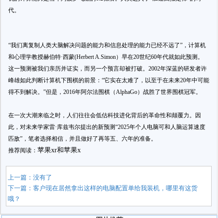
代。
“我们离复制人类大脑解决问题的能力和信息处理的能力已经不远了”，计算机
和心理学教授赫伯特·西蒙(Herbert A.Simon）早在20世纪60年代就如此预测。
这一预测被我们亲历并证实，而另一个预言却被打破。2002年深蓝的研发者许
峰雄如此判断计算机下围棋的前景：“它实在太难了，以至于在未来20年中可能
得不到解决。”但是，2016年阿尔法围棋（AlphaGo）战胜了世界围棋冠军。
在一次大潮来临之时，人们往往会低估科技进化背后的革命性和颠覆力。因
此，对未来学家雷·库兹韦尔提出的新预测“2025年个人电脑可和人脑运算速度
匹敌”，笔者选择相信，并且做好了再等五、六年的准备。
苹果xr和苹果x
推荐阅读：
上一篇：没有了
下一篇：
客户现在居然拿出这样的电脑配置单给我装机，哪里有这货
哦？