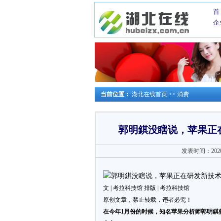
首
企
当前位置：
湖北在线首页
>>
消费
郭明錤没瞎说，苹果正在
发表时间：2020-0
文 | 考拉科技馆 排版 | 考拉科技馆
原创文章，禁止转载，违者必究！
在今年1月份的时候，知名苹果分析师郭明錤曾表