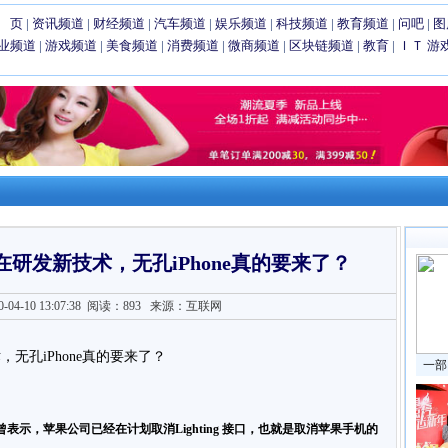
 页
|
资讯频道
|
财经频道
|
汽车频道
|
娱乐频道
|
科技频道
|
教育频道
|
问吧
|
图
业频道
|
游戏频道
|
美食频道
|
消费频道
|
微商频道
|
区块链频道
|
教育
|
ＩＴ
游
研发新技术，无孔iPhone真的要来了？
4-10 13:07:38
阅读：893
来源：互联网
一部
示，苹果公司已经在计划取消Lighting 接口，也就是取消苹果手机的