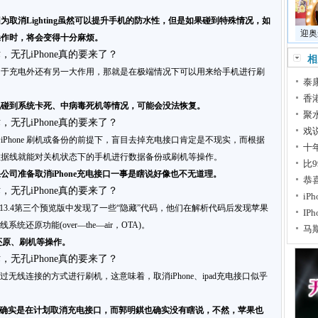
取消Lighting虽然可以提升手机的防水性，但是如果碰到特殊情况，如
迎奥
操作时，将会变得十分麻烦。
相
用于充电外还有另一大作用，那就是在极端情况下可以用来给手机进行刷
泰
香
机碰到系统卡死、中病毒死机等情况，可能会没法恢复。
聚
戏
Phone 刷机或备份的前提下，盲目去掉充电接口肯定是不现实，而根据
十
数据线就能对关机状态下的手机进行数据备份或刷机等操作。
比
司准备取消iPhone充电接口一事是瞎说好像也不无道理。
恭
iP
13.4第三个预览版中发现了一些“隐藏”代码，他们在解析代码后发现苹果
IP
系统还原功能(over—the—air，OTA)。
马
行还原、刷机等操作。
d 通过无线连接的方式进行刷机，这意味着，取消iPhone、ipad充电接口似乎
苹果确实是在计划取消充电接口，而郭明錤也确实没有瞎说，不然，苹果也