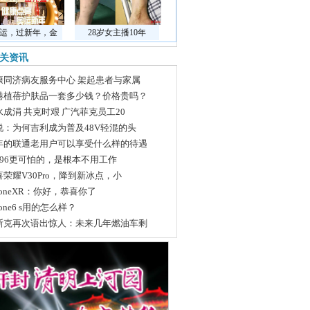
运，过新年，金
28岁女主播10年
关资讯
康同济病友服务中心 架起患者与家属
港植蓓护肤品一套多少钱？价格贵吗？
水成涓 共克时艰 广汽菲克员工20
说：为何吉利成为普及48V轻混的头
年的联通老用户可以享受什么样的待遇
996更可怕的，是根本不用工作
喜荣耀V30Pro，降到新冰点，小
honeXR：你好，恭喜你了
hone6 s用的怎么样？
斯克再次语出惊人：未来几年燃油车剩