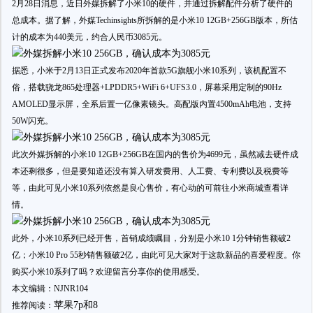
2月28日消息，近日外媒拆解了小米10的硬件，并通过拆解配件分析了硬件的
总成本。据了解，外媒Techinsights所拆解的是小米10 12GB+256GB版本，所估
计的成本为440美元，约合人民币3085元。
据悉，小米于2月13日正式发布2020年首款5G旗舰小米10系列，该机配置不
俗，搭载骁龙865处理器+LPDDR5+WiFi 6+UFS3.0，屏幕采用定制的90Hz
AMOLED显示屏，全系后置一亿像素镜头。高配版内置4500mAh电池，支持
50W闪充。
此次外媒拆解的小米10 12GB+256GB在国内的售价为4699元，虽然减去硬件成
本还剩很多，但是要知道还没有算入研发费用、人工费、专利费以及税费等
等，由此可见小米10系列依然是良心售价，有心动的可前往小米商城查看详
情。
此外，小米10系列已经开售，首销成绩瞩目，分别是小米10 1分钟销售额破2
亿；小米10 Pro 55秒销售额破2亿，由此可见大家对于这款新品的喜爱程度。你
购买小米10系列了吗？欢迎留言分享你的使用感受。
本文编辑：NJNR104
苹果7p和8
推荐阅读：