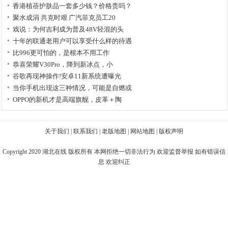
香港植蓓护肤品一套多少钱？价格贵吗？
聚水成涓 共克时艰 广汽菲克员工20
戏说：为何吉利成为普及48V轻混的头
十年的联通老用户可以享受什么样的待遇
比996更可怕的，是根本不用工作
恭喜荣耀V30Pro，降到新冰点，小
谷歌再现神操作!安卓11新系统遭曝光
当你手机出现这三种情况，可能是自燃或
OPPO的新机才是高端旗舰，皮革＋陶
关于我们
|
联系我们
|
老版地图
|
网站地图
|
版权声明
Copyright 2020
湖北在线
版权所有 本网拒绝一切非法行为 欢迎监督举报 如有错误信
息 欢迎纠正