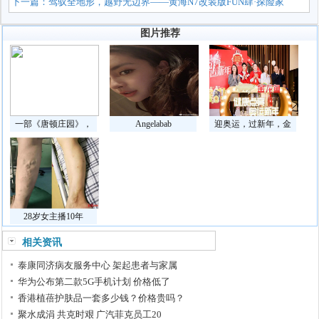
下一篇：
驾驭全地形，越野无边界——黄海N7改装版FUN肆·探险家
图片推荐
一部《唐顿庄园》，
Angelabab
迎奥运，过新年，金
28岁女主播10年
相关资讯
泰康同济病友服务中心 架起患者与家属
华为公布第二款5G手机计划 价格低了
香港植蓓护肤品一套多少钱？价格贵吗？
聚水成涓 共克时艰 广汽菲克员工20