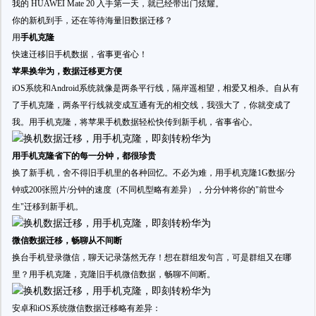
我的 HUAWEI Mate 20 入手第一天，就已经带出门炫耀。
你的新机到手，还在等待海量旧数据迁移？
用
手机克隆
快速迁移旧手机数据，省事更省心！
苹果换华为，数据迁移更方便
iOS系统和Android系统就像是两条平行线，隔岸遥相望，相爱又相杀。自从有
了手机克隆，两条平行线就变成互通有无的相交线，我强大了，你就变成了
我。用手机克隆，将苹果手机数据轻松快传到新手机，省事省心。
用手机克隆省下的每一分钟，都很珍贵
换了新手机，舍不得旧手机里的各种回忆。不必为难，用手机克隆1G数据/分
钟或200张照片/分钟的速度（不同机型略有差异），分分钟将你的"前世今
生"迁移到新手机。
微信数据迁移，畅聊从不间断
换台手机登录微信，聊天记录荡然无存！想在群组发句言，可是群组又在哪
里？用手机克隆，克隆旧手机微信数据，畅聊不间断。
安卓和iOS系统微信数据迁移略有差异：