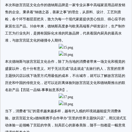
本次和故宫宫廷文化合作的德纳斯品牌是一家专业从事中高端家居用品研发销
售的企业。秉承着“纳德之器，善家之事”的理念，从原料、设计、工艺到质
检，各个环节都层层把关，致力为每一个现代家庭提供赏心悦目、得心应手的
家居生活产品。10余年来，德纳斯高度参与欧美高端客户研发设计，生产制作
工艺为行业先列，是拥有国际化水准的民族品牌，代表着国内厨具的最高水
准，与故宫宫廷文化的碰撞令人期待。
本次德纳斯与故宫宫廷文化合作，除了为当地的消费者带来一场文化和视觉的
盛宴以外，也十分有意义。对于无法完成“说走就走”去旅行的人，宫里的世界
主题快闪店以线下场景方式用最低的成本，不出城市，就可以了解故宫宫廷的
历史和中国的传统文化，还可以近距离体验到故宫宫廷文化和德纳斯推出的联
名款产品【宫廷一品锅-事事如意系列】。
当下，消费者“玩”的需求越来越多样，越有代入感的环境就越能提升消费体
验。故宫宫廷文化x德纳斯携手合作举办“宫里的世界主题快闪店”，用沉浸式互
动体验一起领略了宫廷的华美，别具匠心的新春美陈，随手一拍都是一幅意境