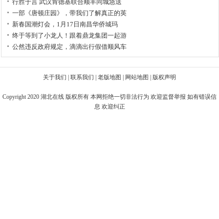
行胜于言 武汉肯德基联合顺丰同城急送
一部《唐顿庄园》，带我们了解真正的英
新春国潮灯会，1月17日南昌华侨城玛
终于等到了小龙人！跟着鼎龙集团一起游
公然违反政府规定，滴滴出行假借顺风车
关于我们
|
联系我们
|
老版地图
|
网站地图
|
版权声明
Copyright 2020
湖北在线
版权所有 本网拒绝一切非法行为 欢迎监督举报 如有错误信
息 欢迎纠正