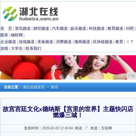
首 页
|
资讯频道
|
财经频道
|
汽车频道
|
娱乐频道
|
科技频道
|
教育频道
|
问吧
|
图库
|
物联网
|
企业频道
|
游戏频道
|
美食频道
|
消费频道
|
微商频道
|
区块链频道
|
教育
|
ＩＴ
游戏
|
大学生
|
联系我们
广告
当前位置：
湖北在线首页
>>
资讯
故宫宫廷文化x德纳斯【宫里的世界】主题快闪店
燃爆三城！
发表时间：2020-02-03 12:45:04
阅读：7
来源：互联网