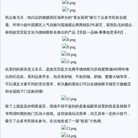
民以食为天，快闪店的御膳房区域举办的“美女厨房”吸引了众多市民前去观
看。环球小姐中国赛区人气佳丽与现场观众两两组队PK厨艺，获胜队伍的观众
获得故宫宫廷文化与德纳斯联名推出的产品【宫廷一品锅-事事如意系列】。
此系列的厨具意义非凡，是故宫宫廷文化携手德纳斯为庆祝紫禁城600周年推
出的纪念款。系列品类齐全，包含有炒锅、不粘煎锅、奶锅、鸳鸯火锅等等，
可以满足大家不同的烹饪需求，有兴趣的朋友们可以在德纳斯天猫官方旗舰店
和全国线下门店购买哦!
除了上面提及的明星嘉宾，现场不得不提到的是集福殿里设置的投壶及摇骰子
等明清时期的热门互动小游戏。这些游戏玩法简单，但又具有一定的小技巧，
吸引了众多市民报名参与。在当地造成了一股“投壶”小热潮。