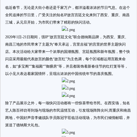
临近春节，无论是大街小巷还是千家万户，都洋溢着浓浓的节日气息。在这个
全民追捧的节日里，广受关注的知名IP故宫宫廷文化来到了西安、重庆、南昌
三城，从元旦开始，为市民们带来了精彩的快闪活动。
2020年1日-21日期间，强IP“故宫宫廷文化”联合德纳斯品牌，为西安、重庆、
南昌三地的市民带来了主题为“奉天承运，宫里吉福”的宫里的世界主题快闪
店。本次活动给大家带来一个浓厚的国潮氛围、宫廷氛围和新年氛围，整个快
闪店采用最能代表故宫的颜色“故宫红”为主色调，每个区域都运用宫殿来命
名，如“多宝阁“”集福殿“”御膳房“等，并且都装饰着新春佳节的红灯笼等等，
以小见大表达着家国情怀，呈现出浓浓的中国传统年节的喜庆氛围。
除了产品展示之外，每一场快闪活动都有一些惊喜带给市民。在西安场，知名
艺人陈百祥叻哥到场与现场的市民温情互动，引发现场阵阵尖叫;而重庆和南昌
两地，中国好声音李健战队学员陈冠宇莅临活动现场，为市民们倾情献唱，并
派送了德纳斯大礼包。