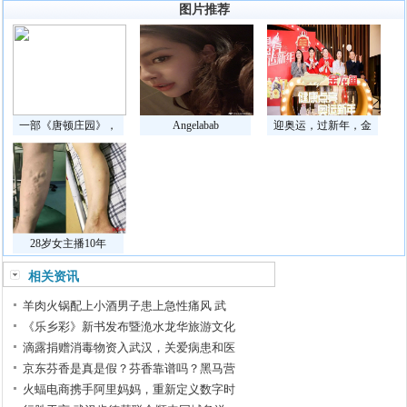
图片推荐
一部《唐顿庄园》，
Angelabab
迎奥运，过新年，金
28岁女主播10年
相关资讯
羊肉火锅配上小酒男子患上急性痛风 武
《乐乡彩》新书发布暨洈水龙华旅游文化
滴露捐赠消毒物资入武汉，关爱病患和医
京东芬香是真是假？芬香靠谱吗？黑马营
火蝠电商携手阿里妈妈，重新定义数字时