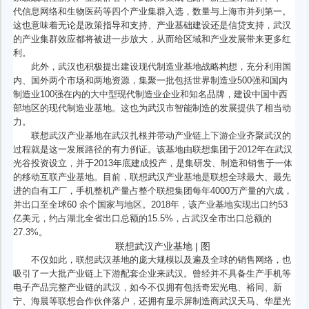
代信息网络和生物医药等四个产业集群入选，数量与上海市并列第一。
这也意味着无论是政策指导和支持、产业基础建设还是信贷支持，武汉
的产业集群效应都将被进一步放大，从而给区域和产业发展带来更多红
利。
此外，武汉也积极提出建设现代制造业基地战略构想，充分利用国
内、国外两个市场和两地资源，集聚一批包括世界制造业500强和国内
制造业100强在内的大中型现代制造业企业和知名品牌，建设中国中西
部地区的现代制造业基地。这也为武汉市智能制造的发展提供了相当动
力。
联想武汉产业基地在武汉扎根并带动产业链上下游企业齐聚武汉的
过程就是这一发展路径的有力例证。该基地由联想集团于2012年在武汉
光谷投资设立，并于2013年底建成投产，是集研发、制造和销售于一体
的移动互联产业基地。目前，联想武汉产业基地是联想全球最大、最先
进的自有工厂，手机整机产量占整个联想集团每年4000万产量的六成，
并出口至全球60 余个国家与地区。2018年，该产业基地实现出口约53
亿美元，约占湖北全省出口总额的15.5%，占武汉全市出口总额的
27.3%。
联想武汉产业基地 | 图
不仅如此，联想武汉基地的庞大规模以及遍及全球的销售网络，也
吸引了一大批产业链上下游配套企业来武汉。曾经并不具备生产手机等
电子产品完整产业链的武汉，如今不仅拥有包括奇宏光电、裕同、新
宁、海晨等联想合作伙伴落户，还拥有显示屏制造商武汉天马、华星光