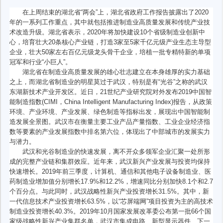
在上周结束的湖北省“两会”上，湖北省政府工作报告披露出了2020
年的一系列工作重点，其中就包括推进制造业高质量发展和传统产业技
术改造升级。湖北省表示，2020年将加快建设10个省级制造业创新中
心，培育壮大20条核心产业链，打造3家至5家千亿元级产业生态主导型
企业，壮大50家左右百亿元级龙头骨干企业，培植一批专精特新的单项
冠军和行业“小巨人”。
湖北省在制造业高质量发展的雄心壮志建立在本身雄厚的实力基础
之上，而湖北省制造业的明星莫过于武汉，特别是有“光谷”之称的武汉
东湖新技术产业开发区。近日，21世纪产业研究院对外发布2019中国智
能制造指数(CIMI，China Intelligent Manufacturing Index)报告，从政策
环境、产业环境、产业发展、绿色制造等指标出发，展现出中国智能制
造发展全景图。武汉市在衡量主要工业产品产量指数、工业企业经济指
数等要素的产业发展指数中排名第六位，体现出了中部城市的发展实力
与潜力。
武汉和光谷制造业的快速发展，离不开众多领军企业汇聚一处所形
成的完整产业链和集群效应。近年来，武汉新兴产业发展与投资均保持
快速增长。2019年前三季度，计算机、通信和其他电子设备制造业、医
药制造业增加值分别增长17.9%和12.2%，增速同比分别加快8.1个和2.7
个百分点。与此同时，武汉战略性新兴产业投资增长31.5%。其中，新
一代信息技术产业投资增长63.5%，以“芯屏端网”项目投资为主的高技术
制造业投资增长40.3%。2019年10月国家发展改革委公布第一批66个国
家级战略性新兴产业集群名单，武汉市集成电路、新型显示器件、下一