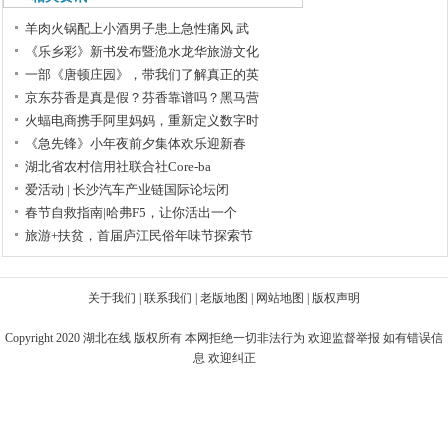
羊肉火锅配上小酒男子患上急性痛风 武
《乐乡彩》新书发布暨洈水龙华旅游文化
一部《唐顿庄园》，带我们了解真正的英
京东芬香是真是假？芬香靠谱吗？黑马营
火蝠电商携手阿里妈妈，重新定义数字时
《急先锋》小年夜前夕集体欢乐迎新春
湖北省农村信用社联合社Core-ba
爱活动 | 长沙汽车产业链国际论坛闭
春节自救指南|哈弗F5，让你活出一个
旅游+扶贫，首届庐江民俗年味节探索节
关于我们
|
联系我们
|
老版地图
|
网站地图
|
版权声明
Copyright 2020
湖北在线
版权所有 本网拒绝一切非法行为 欢迎监督举报 如有错误信
息 欢迎纠正