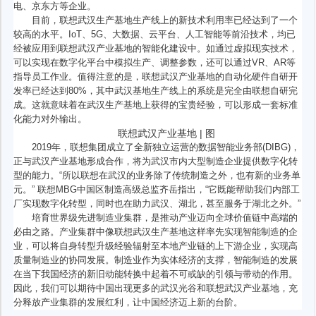
电、京东方等企业。
目前，联想武汉生产基地生产线上的新技术利用率已经达到了一个
较高的水平。IoT、5G、大数据、云平台、人工智能等前沿技术，均已
经被应用到联想武汉产业基地的智能化建设中。如通过虚拟现实技术，
可以实现在数字化平台中模拟生产、调整参数，还可以通过VR、AR等
指导员工作业。值得注意的是，联想武汉产业基地的自动化硬件自研开
发率已经达到80%，其中武汉基地生产线上的系统是完全由联想自研完
成。这就意味着在武汉生产基地上获得的宝贵经验，可以形成一套标准
化能力对外输出。
联想武汉产业基地 | 图
2019年，联想集团成立了全新独立运营的数据智能业务部(DIBG)，
正与武汉产业基地形成合作，将为武汉市内大型制造企业提供数字化转
型的能力。“所以联想在武汉的业务除了传统制造之外，也有新的业务单
元。” 联想MBG中国区制造高级总监齐岳指出，“它既能帮助我们内部工
厂实现数字化转型，同时也在助力武汉、湖北，甚至服务于湖北之外。”
培育世界级先进制造业集群，是推动产业迈向全球价值链中高端的
必由之路。产业集群中像联想武汉生产基地这样率先实现智能制造的企
业，可以将自身转型升级经验辐射至本地产业链的上下游企业，实现高
质量制造业的协同发展。制造业作为实体经济的支撑，智能制造的发展
在当下我国经济的新旧动能转换中起着不可或缺的引领与带动的作用。
因此，我们可以期待中国出现更多的武汉光谷和联想武汉产业基地，充
分释放产业集群的发展红利，让中国经济迈上新的台阶。