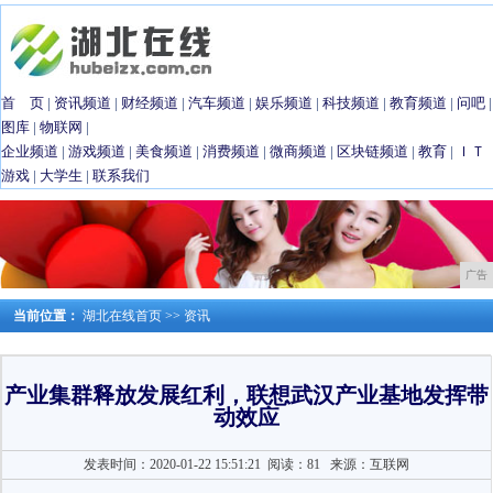
首 页
|
资讯频道
|
财经频道
|
汽车频道
|
娱乐频道
|
科技频道
|
教育频道
|
问吧
|
图库
|
物联网
|
企业频道
|
游戏频道
|
美食频道
|
消费频道
|
微商频道
|
区块链频道
|
教育
|
ＩＴ
游戏
|
大学生
|
联系我们
广告
当前位置：
湖北在线首页
>>
资讯
产业集群释放发展红利，联想武汉产业基地发挥带
动效应
发表时间：2020-01-22 15:51:21
阅读：81
来源：互联网