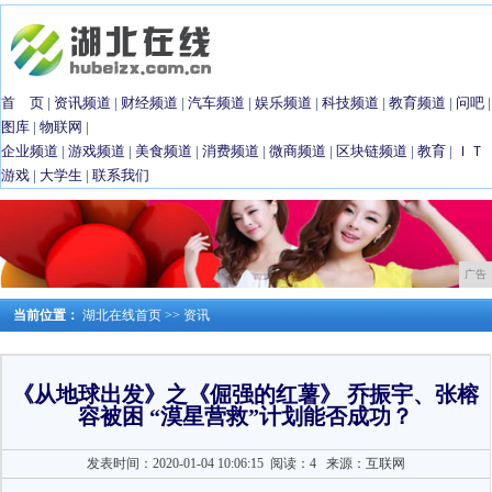
首 页
|
资讯频道
|
财经频道
|
汽车频道
|
娱乐频道
|
科技频道
|
教育频道
|
问吧
|
图库
|
物联网
|
企业频道
|
游戏频道
|
美食频道
|
消费频道
|
微商频道
|
区块链频道
|
教育
|
ＩＴ
游戏
|
大学生
|
联系我们
广告
当前位置：
湖北在线首页
>>
资讯
《从地球出发》之《倔强的红薯》 乔振宇、张榕
容被困 “漠星营救”计划能否成功？
发表时间：2020-01-04 10:06:15
阅读：4
来源：互联网