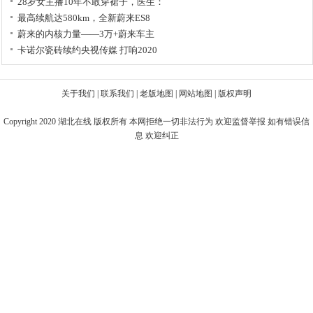
28岁女主播10年不敢穿裙子，医生：
最高续航达580km，全新蔚来ES8
蔚来的内核力量——3万+蔚来车主
卡诺尔瓷砖续约央视传媒 打响2020
关于我们
|
联系我们
|
老版地图
|
网站地图
|
版权声明
Copyright 2020
湖北在线
版权所有 本网拒绝一切非法行为 欢迎监督举报 如有错误信
息 欢迎纠正