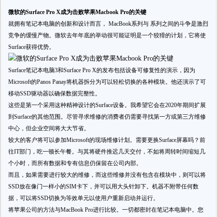
微软的Surface Pro X成为击败苹果Macbook Pro的关键
就拥有笔记本电脑的创新和设计而言， MacBook系列与 系列之间的斗争是激烈
竞争的缓慢产物。微软去年年底的举动很可能证明是一个狡猾的计划，它将使
Surface获得优势。
Surface笔记本电脑3和Surface Pro X的发布包括设备可修复性的演示，因为
Microsoft的Panos Panay将机器拆分为可以轻松切换的各种模块。他还演示了可
移动SSD驱动器以确保数据完整性。
这些是第一个采用这种精神设计的Surface设备。我希望它会在2020年期间扩展
到Surface的其他范围。尽管寻求维修的消费者仍需要寻找第一方或第三方维修
中心，但企业空间将大大节省。
较大的客户将可以参加Microsoft的现场维修计划。需要更换Surface屏幕吗？前
往IT部门，吃一顿长午餐。与其将硬件推迟几天交付，不如将周转时间缩短几
个小时，而所有数据和专有信息仍保留在公司内部。
而且，如果需要进行较大的维修，而这些维修并没有包含在模块中，则可以将
SSD放在像门一样小的SIM卡下，并可以用大头针卸下。机器不附带任何数
据，可以将SSD切换为等效单元以使用户重新启动并运行。
将苹果公司的方法与MacBook Pro进行比较。一切都密封在笔记本电脑中。您