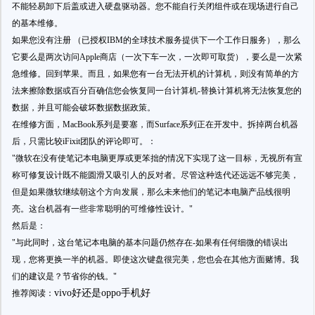
不能轻易卸下后盖或进入硬盘驱动器。您不能自行关闭组件或在现场进行自己
的基本维修。
如果您没有注册 （已授权IBM的全球技术服务提供下一个工作日服务），那么
它要么是两次访问Apple商店（一次下车一次，一次即可取货），要么是一次紧
急维修。回到苹果。而且，如果您有一台无法开机的计算机，则没有简单的方
法来擦除数据或百分百确信您会恢复同一台计算机-替换计算机将无法恢复您的
数据，并且可能会破坏数据数据政策。
在维修方面，MacBook系列是要塞，而Surface系列正在开发中。拆掉两台机器
后，只需比较iFixit团队的评论即可。：
"微软在没有使笔记本电脑更厚或更笨拙的情况下实现了这一目标，无视所有宣
称可修复设计既不能圆滑又吸引人的反对者。尽管这种迭代还远远不够完美，
但是如果微软继续朝这个方向发展，那么未来他们的笔记本电脑产品线很明
亮。这台机器有一些非常聪明的可维修性设计。"
然后是：
"与此同时，这台笔记本电脑的基本问题仍然存在-如果有任何细微的错误出
现，您将更换一半的机器。即使这次键盘很完美，您也会在其他方面赌博。我
们的建议是？节省你的钱。"
vivo好还是oppo手机好
推荐阅读：