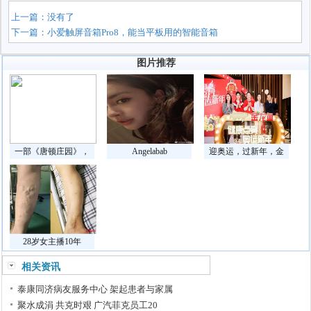
上一篇：没有了
下一篇：
小爱触屏音箱Pro8，能当平板用的智能音箱
图片推荐
一部《唐顿庄园》，
Angelabab
迎奥运，过新年，金
28岁女主播10年
相关资讯
泰康同济病友服务中心 架起患者与家属
聚水成涓 共克时艰 广汽菲克员工20