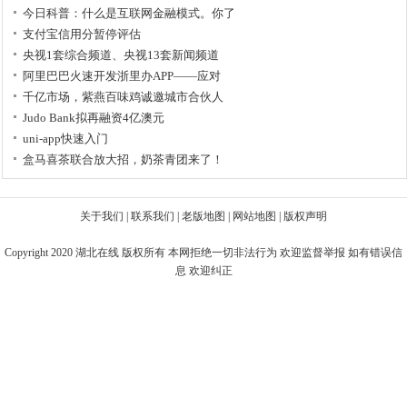
今日科普：什么是互联网金融模式。你了
支付宝信用分暂停评估
央视1套综合频道、央视13套新闻频道
阿里巴巴火速开发浙里办APP——应对
千亿市场，紫燕百味鸡诚邀城市合伙人
Judo Bank拟再融资4亿澳元
uni-app快速入门
盒马喜茶联合放大招，奶茶青团来了！
关于我们
|
联系我们
|
老版地图
|
网站地图
|
版权声明
Copyright 2020
湖北在线
版权所有 本网拒绝一切非法行为 欢迎监督举报 如有错误信
息 欢迎纠正