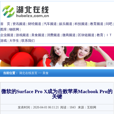
首 页
|
资讯频道
|
财经频道
|
汽车频道
|
娱乐频道
|
科技频道
|
教育频道
|
问吧
|
图库
|
物联网
|
企业频道
|
游戏频道
|
美食频道
|
消费频道
|
微商频道
|
区块链频道
|
教育
|
ＩＴ
游戏
|
大学生
|
联系我们
广告
当前位置：
湖北在线首页
>>
美食
微软的Surface Pro X成为击败苹果Macbook Pro的
关键
发表时间：2020-04-01 06:11:21
阅读：1843
来源：互联网