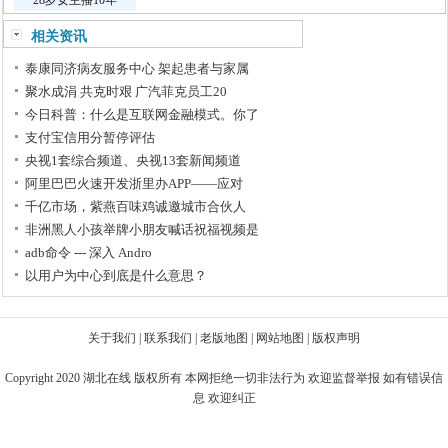
28岁女主播10年
相关资讯
泰康同济病友服务中心 架起患者与家属
聚水成涓 共克时艰 广汽菲克员工20
今日科普：什么是互联网金融模式。你了
支付宝信用分暂停评估
央视1套综合频道、央视13套新闻频道
阿里巴巴火速开发浙里办APP——应对
千亿市场，紫燕百味鸡诚邀城市合伙人
非洲黑人小孩举牌小朋友喊话祝福视频是
adb命令 --- 深入 Andro
以用户为中心到底是什么意思？
关于我们
|
联系我们
|
老版地图
|
网站地图
|
版权声明
Copyright 2020
湖北在线
版权所有 本网拒绝一切非法行为 欢迎监督举报 如有错误信
息 欢迎纠正