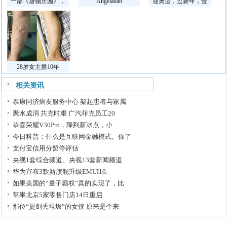
一部《唐顿庄园》，
Angelabab
迎奥运，过新年，金
28岁女主播10年
相关资讯
泰康同济病友服务中心 架起患者与家属
聚水成涓 共克时艰 广汽菲克员工20
恭喜荣耀V30Pro，降到新冰点，小
今日科普：什么是互联网金融模式。你了
支付宝信用分暂停评估
央视1套综合频道、央视13套新闻频道
华为宣布3款新旗舰升级EMUI10.
如果美国的“量子霸权”真的实现了，比
苹果北京5家零售门店14日重启
那位“提剑丢垃圾”的女侠 原来是个来