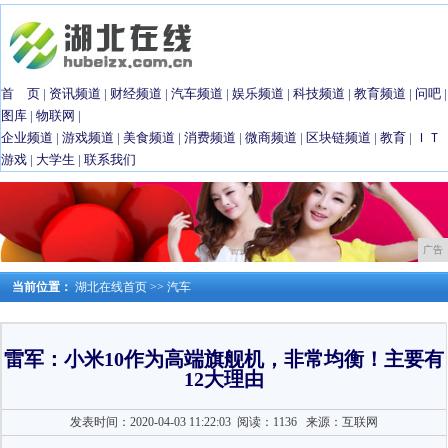
首 页
|
资讯频道
|
财经频道
|
汽车频道
|
娱乐频道
|
科技频道
|
教育频道
|
问吧
|
图库
|
物联网
|
企业频道
|
游戏频道
|
美食频道
|
消费频道
|
微商频道
|
区块链频道
|
教育
|
ＩＴ
游戏
|
大学生
|
联系我们
广告
当前位置：
湖北在线首页
>>
汽车
雷军：小米10作为高端旗舰机，非常均衡！主要有
12大理由
发表时间：2020-04-03 11:22:03
阅读：1136
来源：互联网