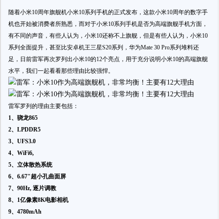
随着小米10周年旗舰机小米10系列手机的正式发布，这款小米10周年的数字手
机也开始被消费者所熟悉，而对于小米10系列手机是否为高端旗舰手机方面，
有不同的声音，有些人认为，小米10还称不上旗舰，但是有些人认为，小米10
系列全面提升，甚至比安卓机王三星S20系列，华为Mate 30 Pro系列堆料还
足，日前雷军再次罗列出小米10的12个亮点，用于充分说明小米10的高端旗舰
水平，我们一起看看那些理由比较强悍。
雷军罗列的理由主要包括：
1、骁龙865
2、LPDDR5
3、UFS3.0
4、WiFi6,
5、立体散热系统
6、6.67"超小孔曲面屏
7、90Hz, 逐片调教
8、1亿像素8K电影相机
9、4780mAh