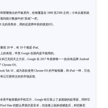
耀推出的平板系列，价格覆盖在 1000 至2500 之间；小米从最初就
落到统计数据中的“其他”一栏。
 5800 元的高售价，用的还是两年前的骁龙835。
0 中，有 19 个都是 iPad。
表现，毕竟 Google 在国内是不能用的。
安卓已无回天之力后，Google 在 2017 年底将唯一一款自有品牌 Android
Chrome OS。
book Tab 10，成为首款使用 Chrome OS 的平板电脑，和 iPad 一样，它也
并没有让它获得太好的市场反馈。
于此前的安卓系平板搭载的手机芯片，Google 给它装上了桌面级的处理器，同时它
xel Slate 的默认界面仍是安卓，但连接上鼠标或键盘后，则切换至