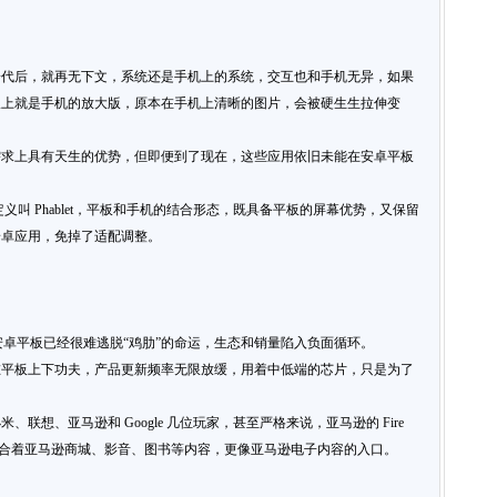
一代后，就再无下文，系统还是手机上的系统，交互也和手机无异，如果
板上就是手机的放大版，原本在手机上清晰的图片，会被硬生生拉伸变
需求上具有天生的优势，但即便到了现在，这些应用依旧未能在安卓平板
它的定义叫 Phablet，平板和手机的结合形态，既具备平板的屏幕优势，又保留
安卓应用，免掉了适配调整。
击，安卓平板已经很难逃脱“鸡肋”的命运，生态和销量陷入负面循环。
在平板上下功夫，产品更新频率无限放缓，用着中低端的芯片，只是为了
联想、亚马逊和 Google 几位玩家，甚至严格来说，亚马逊的 Fire
配合着亚马逊商城、影音、图书等内容，更像亚马逊电子内容的入口。