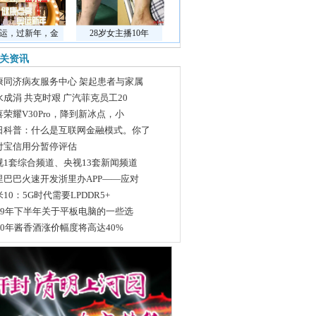
运，过新年，金
28岁女主播10年
关资讯
康同济病友服务中心 架起患者与家属
水成涓 共克时艰 广汽菲克员工20
喜荣耀V30Pro，降到新冰点，小
日科普：什么是互联网金融模式。你了
付宝信用分暂停评估
视1套综合频道、央视13套新闻频道
里巴巴火速开发浙里办APP——应对
10：5G时代需要LPDDR5+
019年下半年关于平板电脑的一些选
020年酱香酒涨价幅度将高达40%