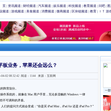
 页
|
资讯频道
|
财经频道
|
汽车频道
|
娱乐频道
|
科技频道
|
教育频道
|
问吧
|
图
业频道
|
游戏频道
|
美食频道
|
消费频道
|
微商频道
|
区块链频道
|
教育
|
ＩＴ
游
平板业务，苹果还会远么？
4-02 08:32:42
阅读：1144
来源：互联网
显的阵营划分。
一部
系统的，就像在 Mac 用户手里，无论多流畅的 Windows 一律
这些不可调和的矛盾。
式就会变成：“你是买 iPad Mini，iPad Air 还是 iPad Pro？”