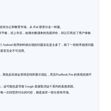
ate 切近轻办公和教育市场，从 iPad 那里分走一杯羹。
 的一款安卓平板，但上市后，如潮水般涌来的负面评价，却让它死在了用户体验
te 在运行 Android 程序的时候出现的问题实在是太多了，除了一些程序崩溃问题
，甚至完全不可启用。
系统反应就会变得迟钝和显示混乱，而且Pixelbook Pen 的表现也很不
最终惨淡收场，这可能也是导致 Google 直接取消这个系列的直接原因。
但它每一次转型所付出的代价，都是放弃一部分原有市场。