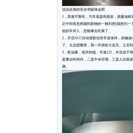
说说自身的安全驾驶体会吧
1，髙速可靠性，汽车底盘和悬架，跟蒙迪欧
正中间有忽然碰到脏物的一根扫把(我想问一下
低的车评人，您能够去吃屎了。
2，开启ACC自动巡航也有车道保持，的确
了。太总想睡觉，我一开就哈欠连天。之后
3，耗油量，他开的猛，车速125，并且由于
是磨合时间内，二是中央空调，三是人比较多
测。