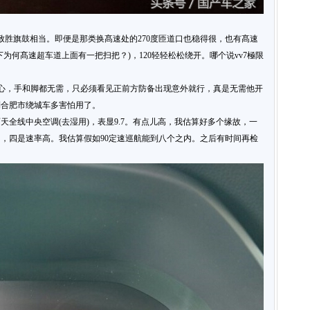
致胜旗鼓相当。即便是那类换髙速处的270度匝道口也稳得很，也有髙速
为何髙速超车道上面有一把扫把？)，120轻轻松松绕开。哪个说vv7極限
放心，手和脚都无需，只必须看见正前方防备出现意外就行，真是无需他开
到合肥市绕城车多害怕用了。
雨天全线中央空调(去湿用)，表显9.7。有点儿高，我估算好多个缘故，一
，四是速率高。我估算假如90定速巡航能到八个之内。之后有时间再检