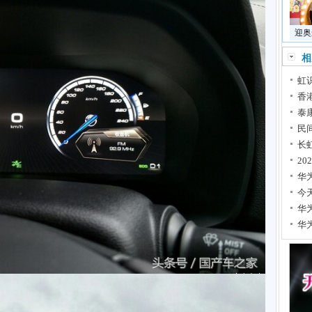
迎奥
相
虹
香
泰
民
长
2
华
今
华
华为