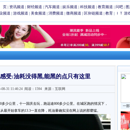
 页
|
资讯频道
|
财经频道
|
汽车频道
|
娱乐频道
|
科技频道
|
教育频道
|
问吧
|
图
业频道
|
游戏频道
|
美食频道
|
消费频道
|
微商频道
|
区块链频道
|
教育
|
ＩＴ
游
谈感受:油耗没得黑,能黑的点只有这里
8-31 11:46:24
阅读：1594
来源：互联网
400多少公里，十一国庆去玩，跑远途800多少公里。在城区跑的情况下，
一部
从最开始拿车的13.3一直在降，耗油量确实没在网上说的那麼猛。