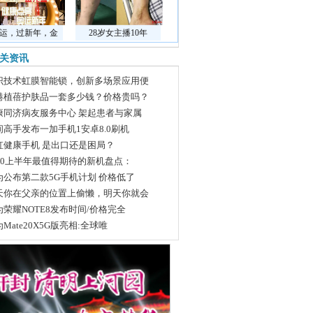
运，过新年，金
28岁女主播10年
关资讯
识技术虹膜智能锁，创新多场景应用便
港植蓓护肤品一套多少钱？价格贵吗？
康同济病友服务中心 架起患者与家属
间高手发布一加手机1安卓8.0刷机
虹健康手机 是出口还是困局？
020上半年最值得期待的新机盘点：
为公布第二款5G手机计划 价格低了
天你在父亲的位置上偷懒，明天你就会
为荣耀NOTE8发布时间/价格完全
Mate20X5G版亮相:全球唯