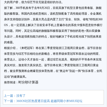
大的用户群，借力综艺节目无疑是很好的办法。
据了解，360手机发布于去年8月26日，目前其旗下机型主要包括青春版、旗舰
版的极客版。和国内其他机型相比，该机型除配备了高性能处理器，全金属机
身并支持指纹识别外，其最大亮点是内置了主打“安全、轻快、省电”特性的360
OS，在一定层面上解决了目前安卓手机上普遍存在的系统卡慢和恶意软件横行
等问题。同时，其定位高端的旗舰版和极客版采用了独创的彩色+黑白双摄像
头设计，具有超强夜拍能力的特点，较好地解决了手机在暗光线下拍照效果差
的难题。
根据介绍，《来吧冠军》将在第二季度登陆浙江卫视周日黄金档，该节目首创
体育竞技与综艺节目相结合的新概念，将世界级体育冠军和喜欢运动的明星、
体育达人、运动小天才放在一起，通过综艺化道具、规则的不平等条件来实现
真实对抗，激发双方真实状态。该节目将在第二季度登陆浙江卫视周日黄金
档，被业界预测将会燃爆竞技体育热潮，在“奥运年”刮起一阵“快乐体育，全民
运动”的健康旋风。
时分秒计算器
推荐阅读：
上一篇：没有了
下一篇：
360OS社区热度逐日提高 超越同期小米MIUI论坛