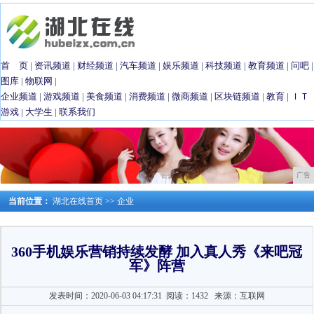
首 页
|
资讯频道
|
财经频道
|
汽车频道
|
娱乐频道
|
科技频道
|
教育频道
|
问吧
|
图库
|
物联网
|
企业频道
|
游戏频道
|
美食频道
|
消费频道
|
微商频道
|
区块链频道
|
教育
|
ＩＴ
游戏
|
大学生
|
联系我们
广告
当前位置：
湖北在线首页
>>
企业
360手机娱乐营销持续发酵 加入真人秀《来吧冠
军》阵营
发表时间：2020-06-03 04:17:31
阅读：1432
来源：互联网