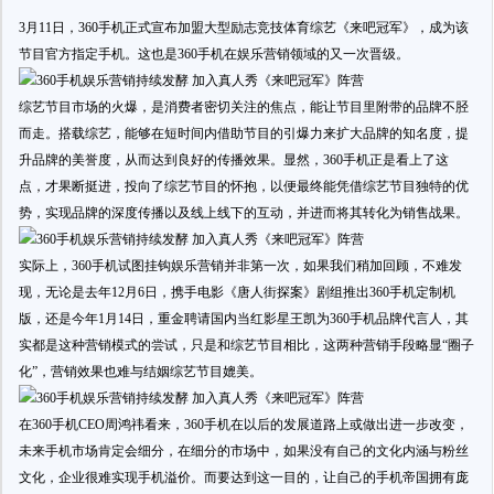
3月11日，360手机正式宣布加盟大型励志竞技体育综艺《来吧冠军》，成为该
节目官方指定手机。这也是360手机在娱乐营销领域的又一次晋级。
综艺节目市场的火爆，是消费者密切关注的焦点，能让节目里附带的品牌不胫
而走。搭载综艺，能够在短时间内借助节目的引爆力来扩大品牌的知名度，提
升品牌的美誉度，从而达到良好的传播效果。显然，360手机正是看上了这
点，才果断挺进，投向了综艺节目的怀抱，以便最终能凭借综艺节目独特的优
势，实现品牌的深度传播以及线上线下的互动，并进而将其转化为销售战果。
实际上，360手机试图挂钩娱乐营销并非第一次，如果我们稍加回顾，不难发
现，无论是去年12月6日，携手电影《唐人街探案》剧组推出360手机定制机
版，还是今年1月14日，重金聘请国内当红影星王凯为360手机品牌代言人，其
实都是这种营销模式的尝试，只是和综艺节目相比，这两种营销手段略显“圈子
化”，营销效果也难与结姻综艺节目媲美。
在360手机CEO周鸿祎看来，360手机在以后的发展道路上或做出进一步改变，
未来手机市场肯定会细分，在细分的市场中，如果没有自己的文化内涵与粉丝
文化，企业很难实现手机溢价。而要达到这一目的，让自己的手机帝国拥有庞