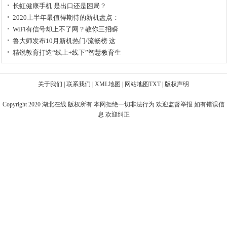
长虹健康手机 是出口还是困局？
2020上半年最值得期待的新机盘点：
WiFi有信号却上不了网？教你三招瞬
鲁大师发布10月新机热门/流畅榜 这
精锐教育打造“线上+线下”智慧教育生
关于我们
|
联系我们
|
XML地图
|
网站地图
TXT
|
版权声明
Copyright 2020
湖北在线
版权所有 本网拒绝一切非法行为 欢迎监督举报 如有错误信
息 欢迎纠正