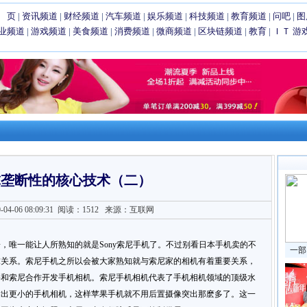
 页
|
资讯频道
|
财经频道
|
汽车频道
|
娱乐频道
|
科技频道
|
教育频道
|
问吧
|
图
业频道
|
游戏频道
|
美食频道
|
消费频道
|
微商频道
|
区块链频道
|
教育
|
ＩＴ
游
球垄断性的核心技术（二）
4-06 08:09:31
阅读：1512
来源：互联网
，唯一能让人所熟知的就是Sony索尼手机了。不过别看日本手机卖的不
一部
求关系。索尼手机之所以会被大家熟知就与索尼家的相机有着重要关系，
要和索尼合作开发手机相机。索尼手机相机代表了手机相机领域的顶级水
发出更小的手机相机，这样苹果手机就不用后置摄像突出那麽多了。这一