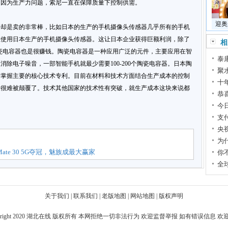
，因为生产力问题，索尼一直在保障质量下控制供需。
迎奥
件却是卖的非常棒，比如日本的生产的手机摄像头传感器几乎所有的手机
在使用日本生产的手机摄像头传感器。这让日本企业获得巨额利润，除了
相
瓷电容器也是很赚钱。陶瓷电容器是一种应用广泛的元件，主要应用在智
泰
除电子噪音，一部智能手机就最少需要100-200个陶瓷电容器。日本陶
聚
并掌握主要的核心技术专利。目前在材料和技术方面结合生产成本的控制
十
经很难被颠覆了。技术其他国家的技术性有突破，就生产成本这块来说都
恭
今
支
央
为
te 30 5G夺冠，魅族成最大赢家
你
全
关于我们
|
联系我们
|
老版地图
|
网站地图
|
版权声明
right 2020
湖北在线
版权所有 本网拒绝一切非法行为 欢迎监督举报 如有错误信息 欢