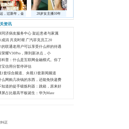
运，过新年，金
28岁女主播10年
关资讯
康同济病友服务中心 架起患者与家属
水成涓 共克时艰 广汽菲克员工20
年的联通老用户可以享受什么样的待遇
喜荣耀V30Pro，降到新冰点，小
日科普：什么是互联网金融模式。你了
付宝信用分暂停评估
视1套综合频道、央视13套新闻频道
什么网购几块钱的东西，还能免快递费
不知道的徒手锻炼利器：跳箱，原来好
球屏占比最高平板诞生：华为Mate
迎纠正