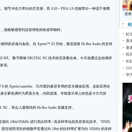
扩充、细节冲击力带出的空灵感，而 A10 + PHA-1A 也能带出一种适于便携
迎奥
。
相
时，就能够感受到这首情歌的味道和独特。
虹
香
的灵魂与血统。自 Xperia™ Z3 开始，索尼就将 Hi-Res Audio 的支持
泰
。
民
DSEE HX、数字降噪 DIGITAL NC 技术的完美整合体。今天就通过这份测评
长
有多强。
2
华
id 7.0 的 Xperia Launcher，它内置的索尼专用的音乐播放应用。这款应用在
机身主要色调作为界面主色，内部选项、专辑显示用上的也是卡片式排
 NC，和众人最期待的 Hi-Res Audio 音频支持。
 24bit/192kHz 进行高比特率 / 高采样率化的高音质化技术。“DSEE
中，因压缩而消失的细微声音通过向 24bit 的比特率扩展与向 192kHz 的采样