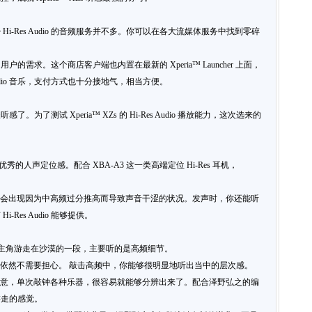
-Res Audio 的音频服务并不多。你可以在各大流媒体服务中找到零碎
满足用户的需求。这个商店客户端也内置在最新的 Xperia™ Launcher 上面，
Audio 音乐，支付方式也十分接地气，相当方便。
了测试 Xperia™ XZs 的 Hi-Res Audio 播放能力，这次选来的
拥有优秀的人声定位感。配合 XBA-A3 这一类高端定位 Hi-Res 耳机，
出，但不会出现因为中高频过分推高而导致声音干涩的状况。发声时，你还能听
es Audio 能够提供。
中，主角游走在沙漠的一段，主要听的是高频细节。
频表现力依然不需要担心。 敲击高频中，你能够很明显地听出当中的层次感。
也让人满意，单次敲钟各种乐器，很容易就能够分辨出来了。配合泽野弘之的编
游走的感觉。