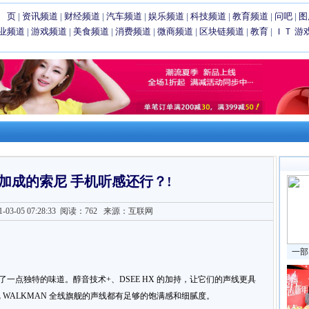
 页
|
资讯频道
|
财经频道
|
汽车频道
|
娱乐频道
|
科技频道
|
教育频道
|
问吧
|
图
业频道
|
游戏频道
|
美食频道
|
消费频道
|
微商频道
|
区块链频道
|
教育
|
ＩＴ
游
an加成的索尼 手机听感还行？!
3-05 07:28:33
阅读：762
来源：互联网
一部
AN 多了一点独特的味道。醇音技术+、DSEE HX 的加持，让它们的声线更具
WALKMAN 全线旗舰的声线都有足够的饱满感和细腻度。