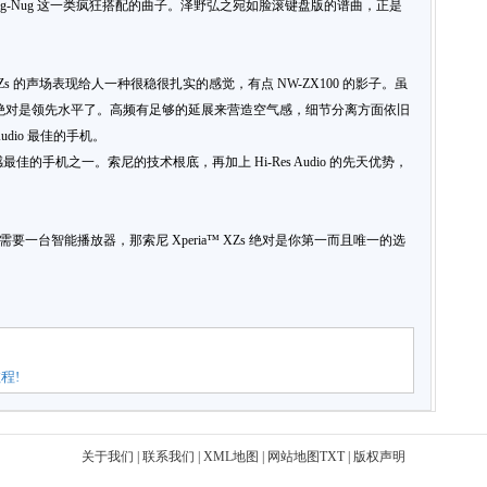
 Mag-Nug 这一类疯狂搭配的曲子。泽野弘之宛如脸滚键盘版的谱曲，正是
Zs 的声场表现给人一种很稳很扎实的感觉，有点 NW-ZX100 的影子。虽
来说绝对是领先水平了。高频有足够的延展来营造空气感，细节分离方面依旧
udio 最佳的手机。
听感最佳的手机之一。索尼的技术根底，再加上 Hi-Res Audio 的先天优势，
需要一台智能播放器，那索尼 Xperia™ XZs 绝对是你第一而且唯一的选
程!
关于我们
|
联系我们
|
XML地图
|
网站地图
TXT
|
版权声明