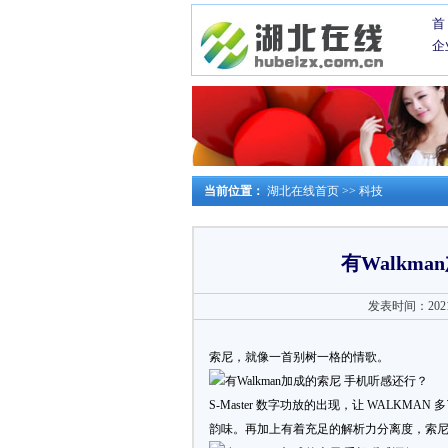
首
企
当前位置：
湖北在线首页
>>
科技
有Walkm
发表时间：2021-0
索尼，就像一首别树一格的情歌。
S-Master 数字功放的出现，让 WALKM
韵味。再加上有着充足的解析力分离度，索尼 