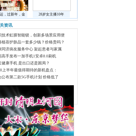
运，过新年，金
28岁女主播10年
关资讯
识技术虹膜智能锁，创新多场景应用便
港植蓓护肤品一套多少钱？价格贵吗？
康同济病友服务中心 架起患者与家属
间高手发布一加手机1安卓8.0刷机
虹健康手机 是出口还是困局？
020上半年最值得期待的新机盘点：
为公布第二款5G手机计划 价格低了