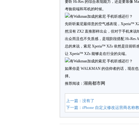
要听 Hi-Res 的综合表现能力，还是要靠像
考验前端和耳机的时候。
先听听索尼最得意的空气感表现，Xperia™ X
然没有 ZX2 直推那样出众，但对于手机
出众而且也不失质感，是现阶段搭配 Hi-Res A
总的来说，索尼 Xperia™ XZs 依然是目前
让 Xperia™ XZs 能够走在行业的尖端。
如果你是 WALKMAN 的信仰者的话，现在也
择。
湖南都市网
推荐阅读：
上一篇：没有了
下一篇：
iPhone 自定义修改运营商名称教