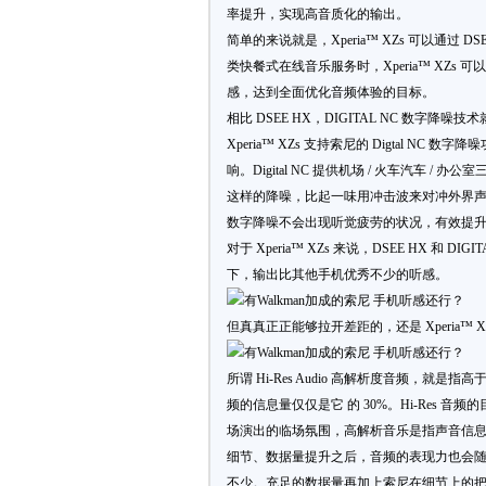
率提升，实现高音质化的输出。
简单的来说就是，Xperia™ XZs 可以通过 
类快餐式在线音乐服务时，Xperia™ XZ
感，达到全面优化音频体验的目标。
相比 DSEE HX，DIGITAL NC 数字降噪
Xperia™ XZs 支持索尼的 Digtal
响。Digital NC 提供机场 / 火车汽车 / 
这样的降噪，比起一味用冲击波来对冲外界
数字降噪不会出现听觉疲劳的状况，有效提
对于 Xperia™ XZs 来说，DSEE HX 和 
下，输出比其他手机优秀不少的听感。
但真真正正能够拉开差距的，还是 Xperia™ XZs 对
所谓 Hi-Res Audio 高解析度音频，就是指高
频的信息量仅仅是它 的 30%。Hi-Res
场演出的临场氛围，高解析音乐是指声音信息量
细节、数据量提升之后，音频的表现力也会随之提
不少。充足的数据量再加上索尼在细节上的把控，成