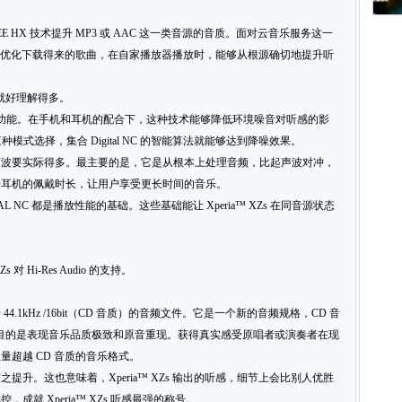
DSEE HX 技术提升 MP3 或 AAC 这一类音源的音质。面对云音乐服务这一
s 可以优化下载得来的歌曲，在自家播放器播放时，能够从根源确切地提升听
技术就好理解得多。
 NC 数字降噪功能。在手机和耳机的配合下，这种技术能够降低环境噪音对听感的影
办公室三种模式选择，集合 Digital NC 的智能算法就能够达到降噪效果。
声波要实际得多。最主要的是，它是从根本上处理音频，比起声波对冲，
升耳机的佩戴时长，让用户享受更长时间的音乐。
DIGITAL NC 都是播放性能的基础。这些基础能让 Xperia™ XZs 在同音源状态
 Hi-Res Audio 的支持。
于 44.1kHz /16bit（CD 音质）的音频文件。它是一个新的音频规格，CD 音
 音频的目的是表现音乐品质极致和原音重现。获得真实感受原唱者或演奏者在现
超越 CD 音质的音乐格式。
升。这也意味着，Xperia™ XZs 输出的听感，细节上会比别人优胜
就 Xperia™ XZs 听感最强的称号。