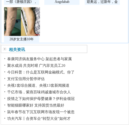
一部《唐顿庄园》，
Angelabab
迎奥运，过新年，金
28岁女主播10年
相关资讯
泰康同济病友服务中心 架起患者与家属
聚水成涓 共克时艰 广汽菲克员工20
今日科普：什么是互联网金融模式。你了
支付宝信用分暂停评估
央视1套综合频道、央视13套新闻频道
千亿市场，紫燕百味鸡诚邀城市合伙人
疫情之下如何保护母婴健康？伊利金领冠
智能猫眼哪家好 支持国货当然最好
鼠年春节在下沉互联网市场发现一个被忽
功夫汽车丨合资车企“转型大业”如何才