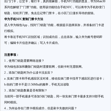
出门门卡，公交卡，银行卡，真的很麻烦，手机NFC功能的普及，华为Mate30
系列也解锁了“门禁”功能。使用该功能结合手机NFC，可以将华为手机秒变门
钥匙，轻松开门禁。免去忘记带门禁卡，在小区门口漫长等待的烦恼。
华为手机NFC复制门禁卡方法
进入华为钱包App，找到“门钥匙”功能，根据提示选择添加，并准备好门卡进
行模拟。
将卡靠近手机NFC识别区域；识别成功后，点击添加，输入华为账号密码即
可；编辑卡片信息并确认；写入卡片成功。
注意事项：
1，使用门钥匙需要网络连接？
华为钱包添加和删除门钥匙时需要联网，但刷卡时无需联网。
2，添加门钥匙时为什么读卡没反应？
a .实体门禁卡和手机感应区没对准，移动实体门禁卡找寻下感应区进行读卡；
b.你的门禁卡不是13.56Mhz的频率，手机无法读取
3，添加门钥匙数量是否有限制？
当前同一部手机最多可添加5张门钥匙，同一张实体门禁卡最多支持10部手机
同时模拟。
4，为何会存在门禁卡模拟成功，但是刷卡失败的问题？